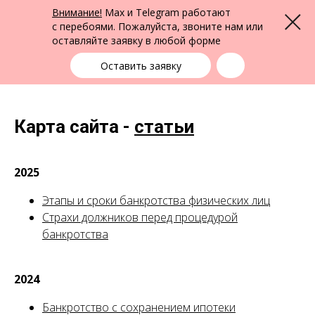
ФПК Альтернатива
Внимание!
Max и Telegram работают
Меню
Юридическая помощь в Екатеринбурге
и по всей России
с перебоями. Пожалуйста, звоните нам или
оставляйте заявку в любой форме
Екатеринбург
+7 (343) 363-91-89
выбрать город
Оставить заявку
Карта сайта -
статьи
2025
Этапы и сроки банкротства физических лиц
Страхи должников перед процедурой
банкротства
2024
Банкротство с сохранением ипотеки