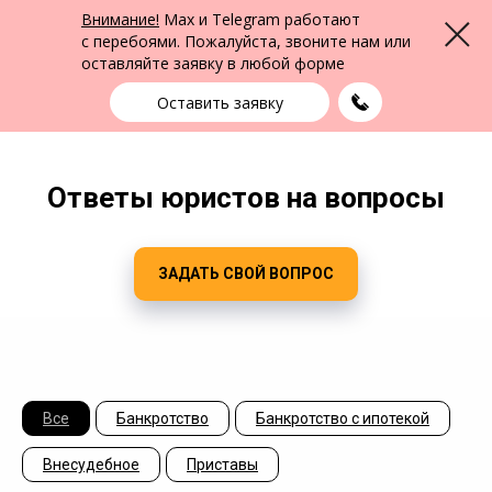
ФПК Альтернатива
Внимание!
Max и Telegram работают
Меню
Юридическая помощь в Екатеринбурге
и по всей России
с перебоями. Пожалуйста, звоните нам или
оставляйте заявку в любой форме
Екатеринбург
+7 (343) 363-91-89
выбрать город
Оставить заявку
Ответы юристов на вопросы
ЗАДАТЬ СВОЙ ВОПРОС
Все
Банкротство
Банкротство с ипотекой
Внесудебное
Приставы