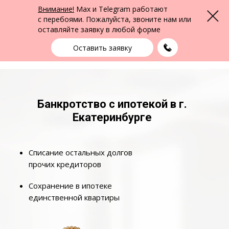
ФПК Альтернатива
Внимание!
Max и Telegram работают
Меню
Юридическая помощь в Екатеринбурге
и по всей России
с перебоями. Пожалуйста, звоните нам или
оставляйте заявку в любой форме
Екатеринбург
+7 (343) 363-91-89
выбрать город
Оставить заявку
Банкротство с ипотекой в г.
Екатеринбурге
Списание остальных долгов
прочих кредиторов
Сохранение в ипотеке
единственной квартиры