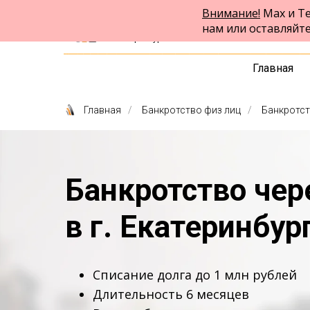
Внимание!
Max и Te
ФПК Альтернатива
нам или оставляйт
Юридическая помощь
в Екатеринбурге и по всей России
Главная
Главная
/
Банкротство физ лиц
/
Банкротст
Банкротство че
в г. Екатеринбур
Списание долга до 1 млн рублей
Длительность 6 месяцев