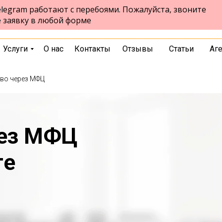
legram работают с перебоями. Пожалуйста, звоните
ул.Чернышевского, стр. 7, 10 этаж,
Екатеринбург
е заявку в любой форме
офис 1026
выбрать город
Услуги
О нас
Контакты
Отзывы
Статьи
Аг
во через МФЦ
рез МФЦ
ге