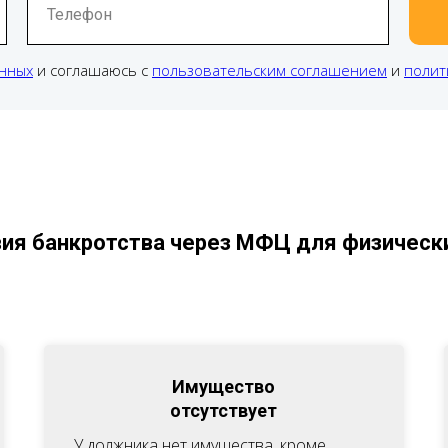
Телефон
анных
и соглашаюсь с
пользовательским соглашением
и
полит
ия банкротства через МФЦ для физическ
Имущество
отсутствует
У должника нет имущества, кроме