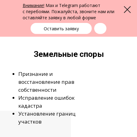
ФПК Альтернатива
Внимание!
Max и Telegram работают
Меню
Юридическая помощь в Екатеринбурге
и по всей России
с перебоями. Пожалуйста, звоните нам или
оставляйте заявку в любой форме
Екатеринбург
+7 (343) 363-91-89
выбрать город
Оставить заявку
Земельные споры
Признание и
восстановление прав
собственности
Исправление ошибок
кадастра
Установление границ
участков