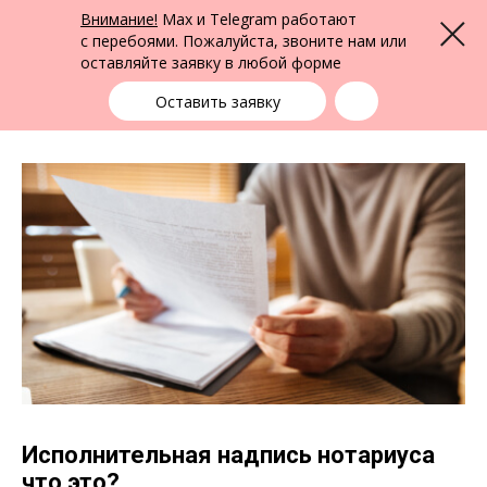
ФПК Альтернатива
Внимание!
Max и Telegram работают
Меню
Юридическая помощь в Екатеринбурге
и по всей России
с перебоями. Пожалуйста, звоните нам или
оставляйте заявку в любой форме
Екатеринбург
+7 (343) 363-91-89
выбрать город
Оставить заявку
Исполнительная надпись нотариуса
что это?