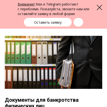
ФПК Альтернатива
Внимание!
Max и Telegram работают
Меню
Юридическая помощь в Екатеринбурге
и по всей России
с перебоями. Пожалуйста, звоните нам или
оставляйте заявку в любой форме
Екатеринбург
+7 (343) 363-91-89
выбрать город
Оставить заявку
Документы для банкротства
физических лиц