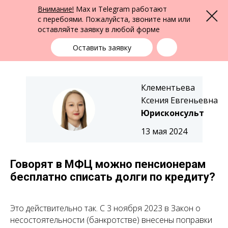
ФПК Альтернатива
Внимание!
Max и Telegram работают
Меню
Юридическая помощь в Екатеринбурге
и по всей России
с перебоями. Пожалуйста, звоните нам или
оставляйте заявку в любой форме
Екатеринбург
+7 (343) 363-91-89
выбрать город
Оставить заявку
Клементьева
Ксения Евгеньевна
Юрисконсульт
13 мая 2024
Говорят в МФЦ можно пенсионерам
бесплатно списать долги по кредиту?
Это действительно так. С 3 ноября 2023 в Закон о
несостоятельности (банкротстве) внесены поправки