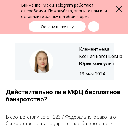
ФПК Альтернатива
Внимание!
Max и Telegram работают
Меню
Юридическая помощь в Екатеринбурге
и по всей России
с перебоями. Пожалуйста, звоните нам или
оставляйте заявку в любой форме
Екатеринбург
+7 (343) 363-91-89
выбрать город
Оставить заявку
Клементьева
Ксения Евгеньевна
Юрисконсульт
13 мая 2024
Действительно ли в МФЦ бесплатное
банкротство?
В соответствии со ст. 223.7 Федерального закона о
банкротстве, плата за упрощенное банкротство в