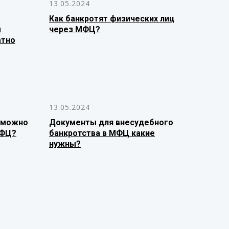
13.05.2024
Как банкротят физических лиц
м
через МФЦ?
атно
13.05.2024
 можно
Документы для внесудебного
МФЦ?
банкротства в МФЦ какие
нужны?