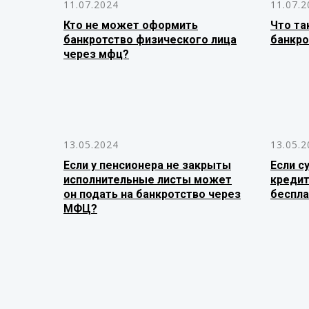
11.07.2024
11.07.2
Кто не может оформить
Что та
банкротство физического лица
банкро
через мфц?
13.05.2024
13.05.2
Если у пенсионера не закрыты
Если с
исполнительные листы может
кредит
он подать на банкротство через
беспла
МФЦ?