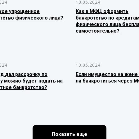
024
13.05.2024
кое упрощенное
Как в МФЦ оформить
тство физического лица?
банкротство по кредита
физического лица беспл
самостоятельно?
024
13.05.2024
уд дал рассрочку по
Если имущество на жене
у можно будет подать на
ли банкротиться через 
тное банкротство?
Показать еще