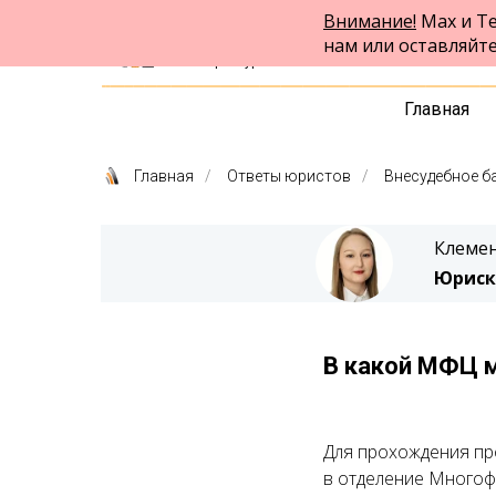
Внимание!
Max и Te
ФПК Альтернатива
нам или оставляйт
Юридическая помощь
в Екатеринбурге и по всей России
Главная
Главная
/
Ответы юристов
/
Внесудебное б
Клемен
Юриск
В какой МФЦ м
Для прохождения пр
в отделение Многоф