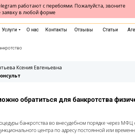
legram работают с перебоями. Пожалуйста, звоните
ул.Чернышевского, стр. 7, 10 этаж,
Екатеринбург
е заявку в любой форме
офис 1026
выбрать город
Услуги
О нас
Контакты
Отзывы
Статьи
Аг
анкротство
тьева Ксения Евгеньевна
онсульт
ожно обратиться для банкротства физич
оцедуры банкротства во внесудебном порядке через МФЦ 
ункционального центра по адресу постоянной или временн