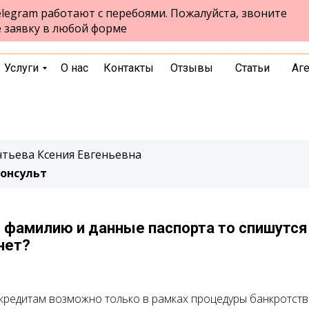
legram работают с перебоями. Пожалуйста, звоните
ул.Чернышевского, стр. 7, 10 этаж,
Екатеринбург
е заявку в любой форме
офис 1026
выбрать город
Услуги
О нас
Контакты
Отзывы
Статьи
Аг
тьева Ксения Евгеньевна
онсульт
 фамилию и данные паспорта то спишутся
нет?
кредитам возможно только в рамках процедуры банкротств