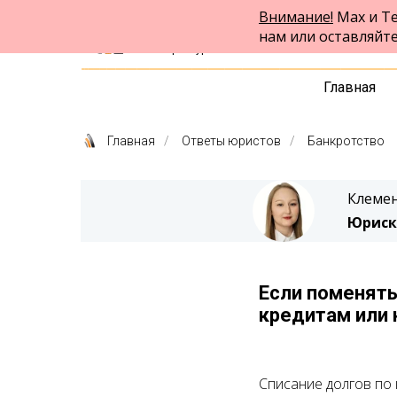
Внимание!
Max и Te
ФПК Альтернатива
нам или оставляйт
Юридическая помощь
в Екатеринбурге и по всей России
Главная
Главная
/
Ответы юристов
/
Банкротство
Клемен
Юриск
Если поменять
кредитам или 
Списание долгов по 