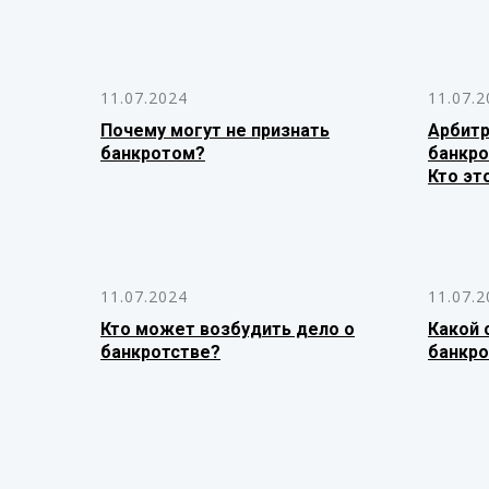
11.07.2024
11.07.2
Почему могут не признать
Арбит
банкротом?
банкро
Кто эт
11.07.2024
11.07.2
Кто может возбудить дело о
Какой 
банкротстве?
банкро