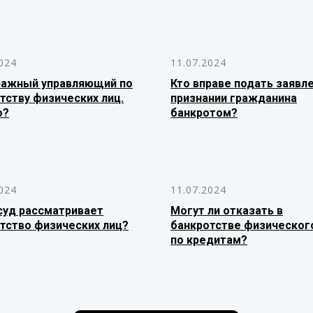
024
11.07.2024
ражный управляющий по
Кто вправе подать заявл
тству физических лиц.
признании гражданина
о?
банкротом?
024
11.07.2024
суд рассматривает
Могут ли отказать в
тство физических лиц?
банкротстве физическог
по кредитам?