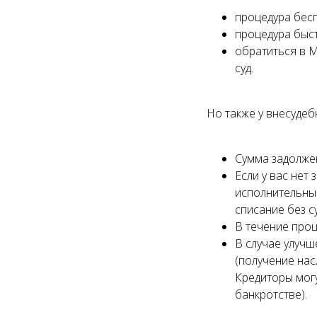
процедура бесп
процедура быст
обратиться в 
суд.
Но также у внесудеб
Сумма задолже
Если у вас нет
исполнительный
списание без с
В течение проц
В случае улучш
(получение нас
Кредиторы могу
банкротстве).