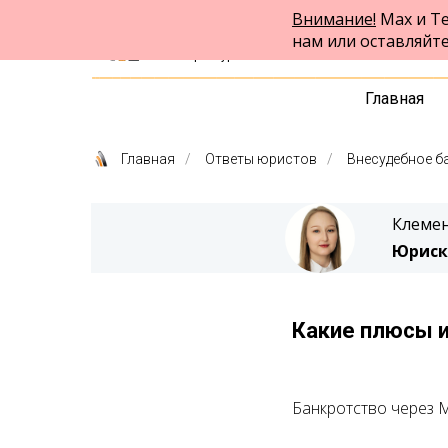
Внимание!
Max и Te
ФПК Альтернатива
нам или оставляйт
Юридическая помощь
в Екатеринбурге и по всей России
Главная
Главная
/
Ответы юристов
/
Внесудебное б
Клемен
Юриск
Какие плюсы 
Банкротство через 