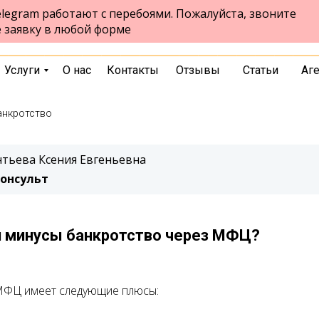
legram работают с перебоями. Пожалуйста, звоните
ул.Чернышевского, стр. 7, 10 этаж,
Екатеринбург
е заявку в любой форме
офис 1026
выбрать город
Услуги
О нас
Контакты
Отзывы
Статьи
Аг
анкротство
тьева Ксения Евгеньевна
онсульт
и минусы банкротство через МФЦ?
МФЦ имеет следующие плюсы: