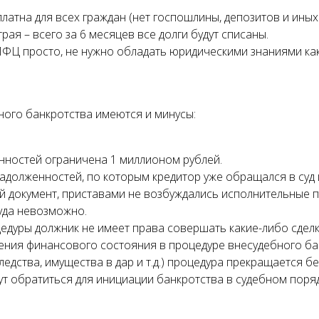
латна для всех граждан (нет госпошлины, депозитов и иных 
рая – всего за 6 месяцев все долги будут списаны.
МФЦ просто, не нужно обладать юридическими знаниями ка
ного банкротства имеются и минусы:
нностей ограничена 1 миллионом рублей.
 задолженностей, по которым кредитор уже обращался в суд 
 документ, приставами не возбуждались исполнительные п
уда невозможно.
едуры должник не имеет права совершать какие-либо сделк
ения финансового состояния в процедуре внесудебного ба
ледства, имущества в дар и т.д.) процедура прекращается бе
т обратиться для инициации банкротства в судебном порядк