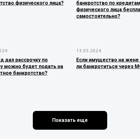
тство физического лица?
банкротство по кредита
физического лица беспл
самостоятельно?
024
13.05.2024
уд дал рассрочку по
Если имущество на жене
у можно будет подать на
ли банкротиться через 
тное банкротство?
Показать еще