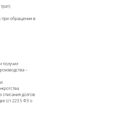
трат).
к при обращении в
и получил
роизводства –
и.
нкротства
з списания долгов.
е (ст.223.5 ФЗ о