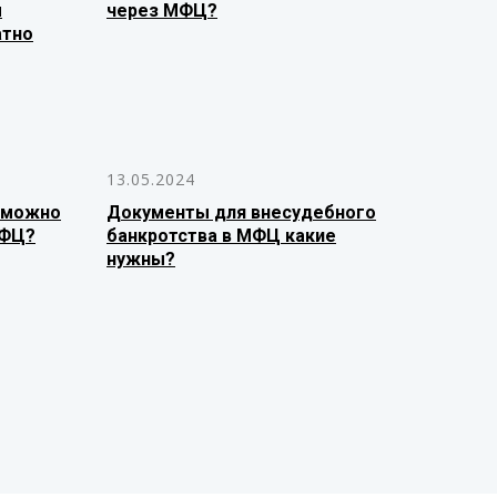
м
через МФЦ?
атно
13.05.2024
 можно
Документы для внесудебного
МФЦ?
банкротства в МФЦ какие
нужны?