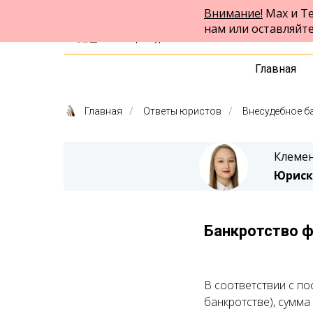
Внимание!
Max и Te
ФПК Альтернатива
нам или оставляйт
Юридическая помощь
в Екатеринбурге и по всей России
Главная
Главная
/
Ответы юристов
/
Внесудебное б
Клемен
Юриск
Банкротство ф
В соответствии с по
банкротстве), сумма