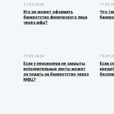
11.07.2024
11.07.2
Кто не может оформить
Что та
банкротство физического лица
банкро
через мфц?
13.05.2024
13.05.2
Если у пенсионера не закрыты
Если с
исполнительные листы может
кредит
он подать на банкротство через
беспла
МФЦ?