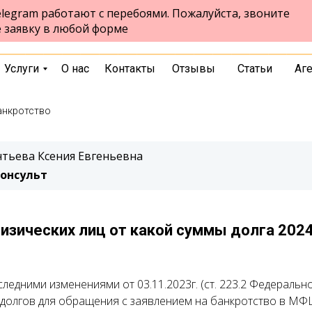
legram работают с перебоями. Пожалуйста, звоните
ул.Чернышевского, стр. 7, 10 этаж,
Екатеринбург
е заявку в любой форме
офис 1026
выбрать город
Услуги
О нас
Контакты
Отзывы
Статьи
Аг
анкротство
тьева Ксения Евгеньевна
онсульт
изических лиц от какой суммы долга 202
следними изменениями от 03.11.2023г. (ст. 223.2 Федеральн
 долгов для обращения с заявлением на банкротство в МФЦ