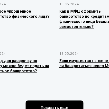
024
13.05.2024
кое упрощенное
Как в МФЦ оформить
тство физического лица?
банкротство по кредита
физического лица беспл
самостоятельно?
024
13.05.2024
уд дал рассрочку по
Если имущество на жене
у можно будет подать на
ли банкротиться через 
тное банкротство?
Показать еще