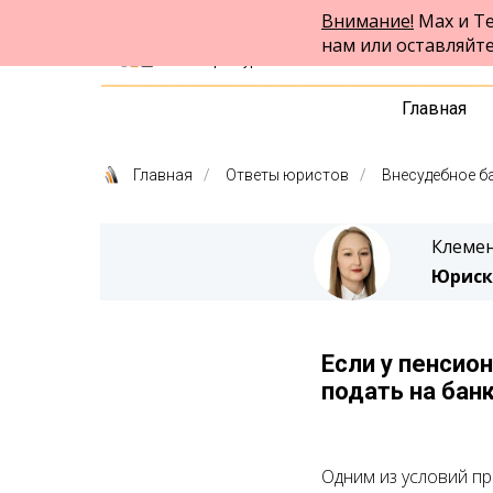
Внимание!
Max и Te
ФПК Альтернатива
нам или оставляйт
Юридическая помощь
в Екатеринбурге и по всей России
Главная
Главная
/
Ответы юристов
/
Внесудебное б
Клемен
Юриск
Если у пенсио
подать на бан
Одним из условий п