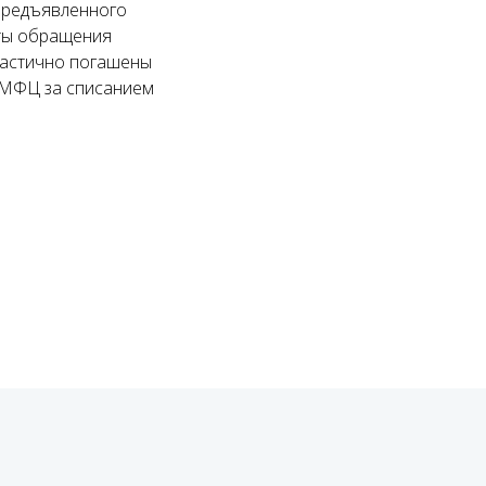
 предъявленного
аты обращения
частично погашены
 МФЦ за списанием