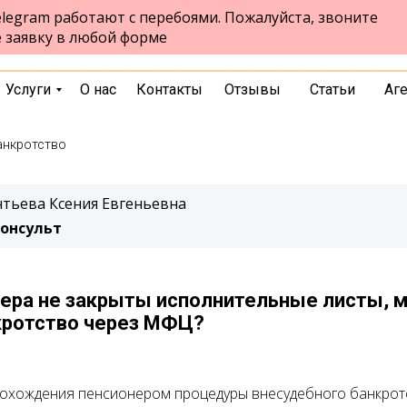
legram работают с перебоями. Пожалуйста, звоните
ул.Чернышевского, стр. 7, 10 этаж,
Екатеринбург
е заявку в любой форме
офис 1026
выбрать город
Услуги
О нас
Контакты
Отзывы
Статьи
Аг
анкротство
тьева Ксения Евгеньевна
онсульт
нера не закрыты исполнительные листы, 
кротство через МФЦ?
рохождения пенсионером процедуры внесудебного банкрот