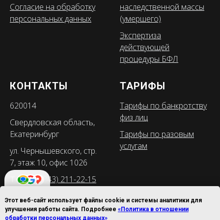
Согласие на обработку
наследственной массы
персональных данных
(умершего)
Экспертиза
действующей
процедуры БФЛ
КОНТАКТЫ
ТАРИФЫ
620014
Тарифы по банкротству
физ лиц
Свердловская область,
Екатеринбург
Тарифы по разовым
услугам
ул. Чернышевского, стр.
7, этаж 10, офис 1026
Тел:
+7 (343) 211-22-15
8 912 211 22 15
Этот веб-сайт использует файлы cookie и системы аналитики для
4.9
из 5
улучшения работы сайта. Подробнее
«Политика в отношении
Служба контроля
обработки персональных данных»