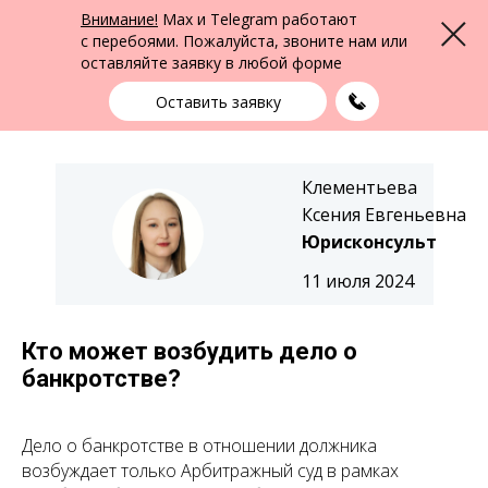
ФПК Альтернатива
Внимание!
Max и Telegram работают
Меню
Юридическая помощь в Екатеринбурге
и по всей России
с перебоями. Пожалуйста, звоните нам или
оставляйте заявку в любой форме
Екатеринбург
+7 (343) 363-91-89
выбрать город
Оставить заявку
Клементьева
Ксения Евгеньевна
Юрисконсульт
11 июля 2024
Кто может возбудить дело о
банкротстве?
Дело о банкротстве в отношении должника
возбуждает только Арбитражный суд в рамках