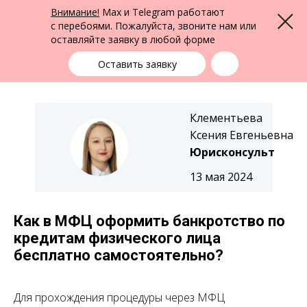
ФПК Альтернатива
Внимание!
Max и Telegram работают
Меню
Юридическая помощь в Екатеринбурге
и по всей России
с перебоями. Пожалуйста, звоните нам или
оставляйте заявку в любой форме
Екатеринбург
+7 (343) 363-91-89
выбрать город
Оставить заявку
Клементьева
Ксения Евгеньевна
Юрисконсульт
13 мая 2024
Как в МФЦ оформить банкротство по
кредитам физического лица
бесплатно самостоятельно?
Для прохождения процедуры через МФЦ