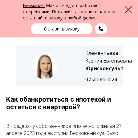
ФПК Альтернатива
Внимание!
Max и Telegram работают
Меню
Юридическая помощь в Екатеринбурге
и по всей России
с перебоями. Пожалуйста, звоните нам или
оставляйте заявку в любой форме
Екатеринбург
+7 (343) 363-91-89
выбрать город
Оставить заявку
Клементьева
Ксения Евгеньевна
Юрисконсульт
07 июля 2024
Как обанкротиться с ипотекой и
остаться с квартирой?
В поддержку собственников ипотечного жилья 27
апреля 2023 года выступил Верховный суд. Было