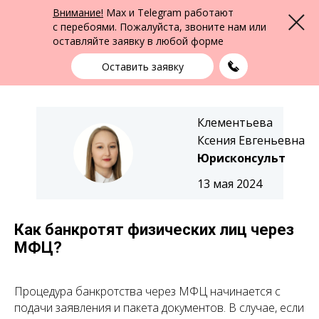
ФПК Альтернатива
Внимание!
Max и Telegram работают
Меню
Юридическая помощь в Екатеринбурге
и по всей России
с перебоями. Пожалуйста, звоните нам или
оставляйте заявку в любой форме
Екатеринбург
+7 (343) 363-91-89
выбрать город
Оставить заявку
Клементьева
Ксения Евгеньевна
Юрисконсульт
13 мая 2024
Как банкротят физических лиц через
МФЦ?
Процедура банкротства через МФЦ начинается с
подачи заявления и пакета документов. В случае, если