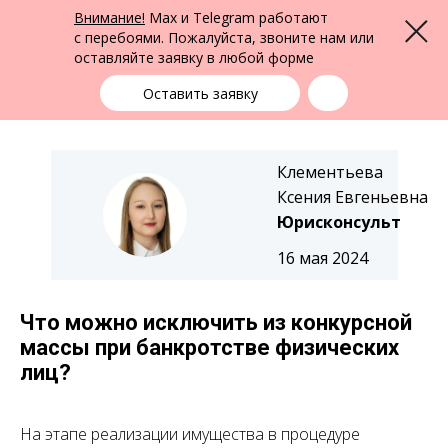
ФПК Альтернатива
Внимание!
Max и Telegram работают
Меню
Юридическая помощь в Екатеринбурге
и по всей России
с перебоями. Пожалуйста, звоните нам или
оставляйте заявку в любой форме
Екатеринбург
+7 (343) 363-91-89
выбрать город
Оставить заявку
Клементьева
Ксения Евгеньевна
Юрисконсульт
16 мая 2024
Что можно исключить из конкурсной
массы при банкротстве физических
лиц?
На этапе реализации имущества в процедуре