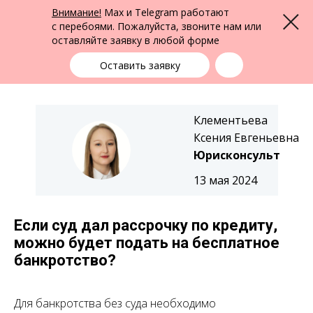
ФПК Альтернатива
Внимание!
Max и Telegram работают
Меню
Юридическая помощь в Екатеринбурге
и по всей России
с перебоями. Пожалуйста, звоните нам или
оставляйте заявку в любой форме
Екатеринбург
+7 (343) 363-91-89
выбрать город
Оставить заявку
Клементьева
Ксения Евгеньевна
Юрисконсульт
13 мая 2024
Если суд дал рассрочку по кредиту,
можно будет подать на бесплатное
банкротство?
Для банкротства без суда необходимо