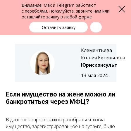
ФПК Альтернатива
Внимание!
Max и Telegram работают
Меню
Юридическая помощь в Екатеринбурге
и по всей России
с перебоями. Пожалуйста, звоните нам или
оставляйте заявку в любой форме
Екатеринбург
+7 (343) 363-91-89
выбрать город
Оставить заявку
Клементьева
Ксения Евгеньевна
Юрисконсульт
13 мая 2024
Если имущество на жене можно ли
банкротиться через МФЦ?
В данном вопросе важно разобраться: когда
имущество, зарегистрированное на супруге, было