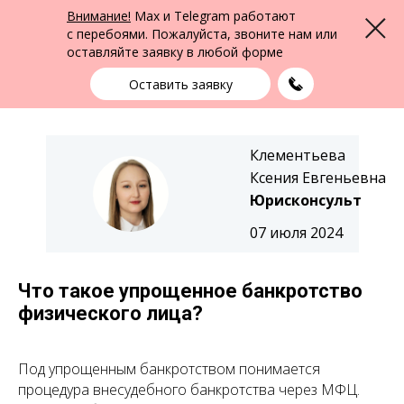
ФПК Альтернатива
Внимание!
Max и Telegram работают
Меню
Юридическая помощь в Екатеринбурге
и по всей России
с перебоями. Пожалуйста, звоните нам или
оставляйте заявку в любой форме
Екатеринбург
+7 (343) 363-91-89
выбрать город
Оставить заявку
Клементьева
Ксения Евгеньевна
Юрисконсульт
07 июля 2024
Что такое упрощенное банкротство
физического лица?
Под упрощенным банкротством понимается
процедура внесудебного банкротства через МФЦ.