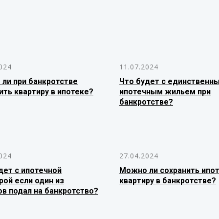
024
11.07.2024
ли при банкротстве
Что будет с единственн
ить квартиру в ипотеке?
ипотечным жильем при
банкротстве?
024
27.04.2024
дет с ипотечной
Можно ли сохранить ипо
рой если один из
квартиру в банкротстве?
ов подал на банкротство?