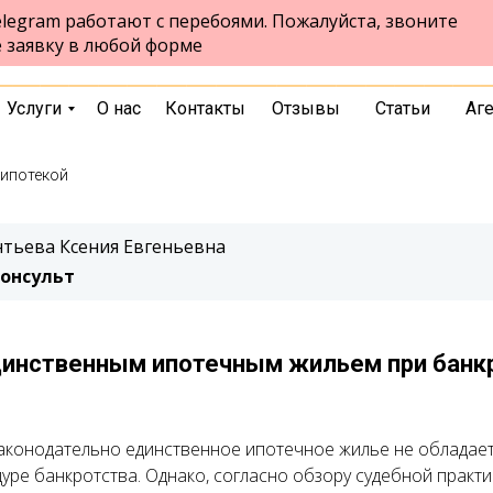
legram работают с перебоями. Пожалуйста, звоните
ул.Чернышевского, стр. 7, 10 этаж,
Екатеринбург
е заявку в любой форме
офис 1026
выбрать город
Услуги
О нас
Контакты
Отзывы
Статьи
Аг
 ипотекой
тьева Ксения Евгеньевна
онсульт
динственным ипотечным жильем при банк
аконодательно единственное ипотечное жилье не обладае
уре банкротства. Однако, согласно обзору судебной практ