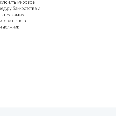
заключить мировое
едуру банкротства и
т, тем самым
дитора в свою
ли должник