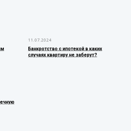
11.07.2024
ым
Банкротство с ипотекой в каких
случаях квартиру не заберут?
течную