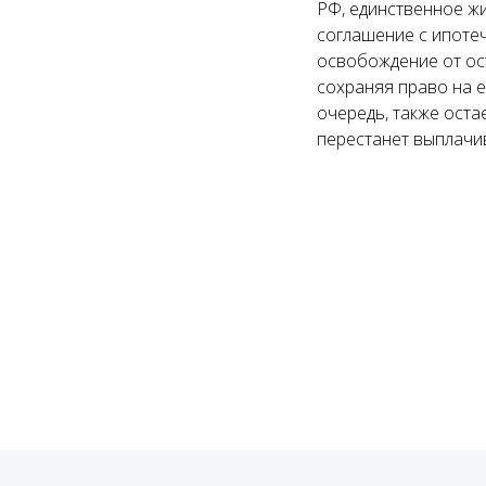
РФ, единственное жи
соглашение с ипотеч
освобождение от ос
сохраняя право на е
очередь, также оста
перестанет выплачив