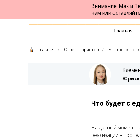
Внимание!
Max и Te
ФПК Альтернатива
нам или оставляйт
Юридическая помощь
в Екатеринбурге и по всей России
Главная
Главная
/
Ответы юристов
/
Банкротство с
Клемен
Юриск
Что будет с е
На данный момент з
реализации в процед