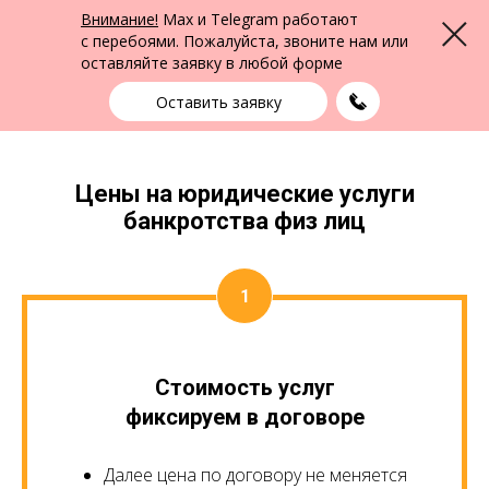
ФПК Альтернатива
Внимание!
Max и Telegram работают
Меню
Юридическая помощь в Екатеринбурге
и по всей России
с перебоями. Пожалуйста, звоните нам или
оставляйте заявку в любой форме
Екатеринбург
+7 (343) 363-91-89
выбрать город
Оставить заявку
Цены на юридические услуги
банкротства физ лиц
Стоимость услуг
фиксируем в договоре
Далее цена по договору не меняется