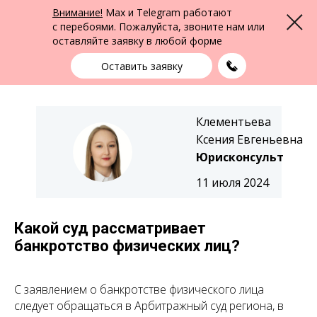
ФПК Альтернатива
Внимание!
Max и Telegram работают
Меню
Юридическая помощь в Екатеринбурге
и по всей России
с перебоями. Пожалуйста, звоните нам или
оставляйте заявку в любой форме
Екатеринбург
+7 (343) 363-91-89
выбрать город
Оставить заявку
Клементьева
Ксения Евгеньевна
Юрисконсульт
11 июля 2024
Какой суд рассматривает
банкротство физических лиц?
С заявлением о банкротстве физического лица
следует обращаться в Арбитражный суд региона, в